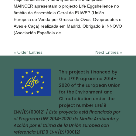
MAINCER apresentam o projecto Life Eggshellence no
âmbito da Assembleia Geral da EUWEP (União
Europeia de Venda por Grosso de Ovos, Ovoprodutos e
Aves e Caça) realizada em Madrid. Obrigado à INNOVO
(Asociación Española de...
« Older Entries
Next Entries »
This project is financed by
the LIFE Programme 2014-
2020 of the European Union
for the Environment and
Climate Action under the
project number LIFE19
ENV/ES/000121 /
Este proyecto está financiado por
el Programa LIFE 2014-2020 de Medio Ambiente y
Acción por el Clima de la Unión Europea con
referencia
LIFE19 ENV/ES/000121