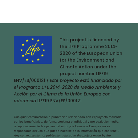
This project is financed by
the LIFE Programme 2014-
2020 of the European Union
for the Environment and
Climate Action under the
project number LIFE19
ENV/ES/000121 /
Este proyecto está financiado por
el Programa LIFE 2014-2020 de Medio Ambiente y
Acción por el Clima de la Unión Europea con
referencia
LIFE19 ENV/ES/000121
Cualquier comunicación o publicación relacionada con el proyecto realizada
por los beneficiarios, de forma conjunta o individual y por cualquier medio,
refleja únicamente la opinión del autor y la Comisión Europea no es
responsable del uso que pueda hacerse de la información que contiene. /
Any communication or publication related to the project made by the