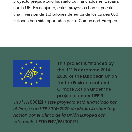
proyecto preparatorio han sido cofinanciados en España
por la UE. En conjunto, estos proyectos han supuesto
una inversión de 1,3 billones de euros de los cuales 600
millones han sido aportados por la Comunidad Europea.
This project is financed by
the LIFE Programme 2014-
2020 of the European Union
for the Environment and
Climate Action under the
project number LIFE19
ENV/ES/000121 /
Este proyecto está financiado por
el Programa LIFE 2014-2020 de Medio Ambiente y
Acción por el Clima de la Unión Europea con
referencia
LIFE19 ENV/ES/000121