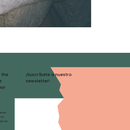
 the
¡Suscríbete a nuestro
e
newsletter!
por
mente
d to
ble for