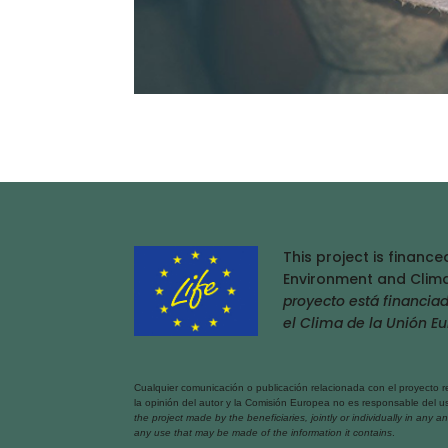
This project is financ
Environment and Clima
proyecto está financia
el Clima de la Unión E
Cualquier comunicación o publicación relacionada con el proyecto rea
la opinión del autor y la Comisión Europea no es responsable del 
the project made by the beneficiaries, jointly or individually in an
any use that may be made of the information it contains
.