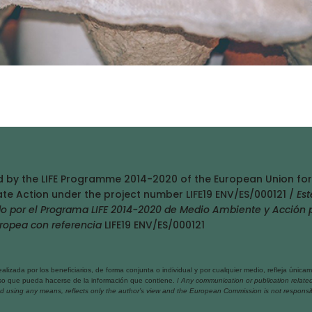
ed by the LIFE Programme 2014-2020 of the European Union for
te Action under the project number LIFE19 ENV/ES/000121 /
Est
do por el Programa LIFE 2014-2020 de Medio Ambiente y Acción 
uropea con referencia
LIFE19 ENV/ES/000121
lizada por los beneficiarios, de forma conjunta o individual y por cualquier medio, refleja única
uso que pueda hacerse de la información que contiene. /
Any communication or publication relate
y and using any means, reflects only the author’s view and the European Commission is not responsi