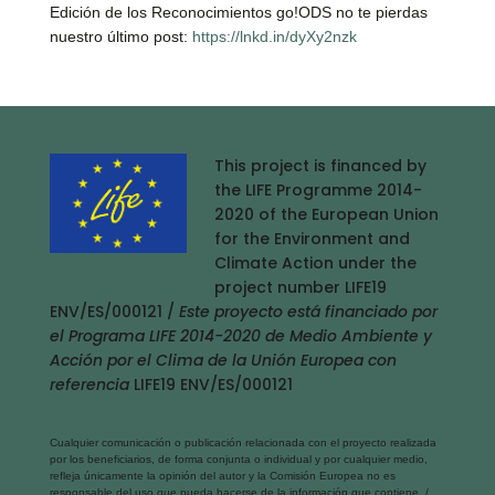
Edición de los Reconocimientos go!ODS no te pierdas
nuestro último post:
https://lnkd.in/dyXy2nzk
This project is financed by
the LIFE Programme 2014-
2020 of the European Union
for the Environment and
Climate Action under the
project number LIFE19
ENV/ES/000121 /
Este proyecto está financiado por
el Programa LIFE 2014-2020 de Medio Ambiente y
Acción por el Clima de la Unión Europea con
referencia
LIFE19 ENV/ES/000121
Cualquier comunicación o publicación relacionada con el proyecto realizada
por los beneficiarios, de forma conjunta o individual y por cualquier medio,
refleja únicamente la opinión del autor y la Comisión Europea no es
responsable del uso que pueda hacerse de la información que contiene. /