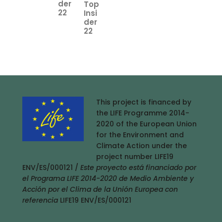
This project is financed by
the LIFE Programme 2014-
2020 of the European Union
for the Environment and
Climate Action under the
project number LIFE19
ENV/ES/000121 /
Este proyecto está financiado por
el Programa LIFE 2014-2020 de Medio Ambiente y
Acción por el Clima de la Unión Europea con
referencia
LIFE19 ENV/ES/000121