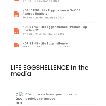
27.1 KB
5 de March de 2024
NDP 10 ENG- Life Eggshellence GoODS
Awards finalists
76.9 KB
24 de January de 2024
NDP 9 ENG- Life Eggshellence -Premio Top
Insiders 22
27.7 KB
27 de October de 2022
NDP 8 ENG- Life Eggshellence
325.0 KB
27 de September de 2022
NDP 7 ENG- Life Eggshellence
99.5 KB
26 de September de 2022
LIFE EGGSHELLENCE in the
NDP 6 ENG- Life Eggshellence
media
26.2 KB
19 de May de 2022
NDP 5 ENG- Life Eggshellence
26.7 KB
12 de May de 2022
Cáscaras de huevo para fabricar
NDP 4 ENG- Life Eggshellence
azulejos cerámicos
23.1 KB
5 de May de 2022