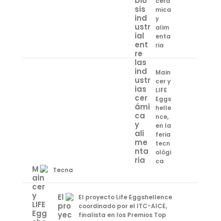
cerá
mica
y
alim
enta
ria
Main
cer y
LIFE
Eggs
helle
nce,
en la
feria
tecn
ológi
ca
Tecna
El proyecto Life Eggshellence
coordinado por el ITC-AICE,
finalista en los Premios Top