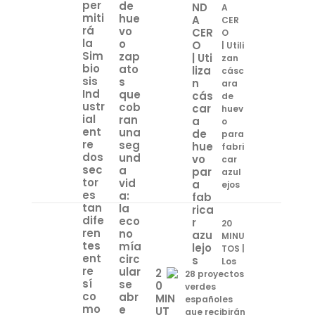
A
CER
O
| Utili
zan
cásc
ara
de
huev
o
para
fabri
car
azul
ejos
20
MINU
TOS |
Los
28 proyectos
verdes
españoles
que recibirán