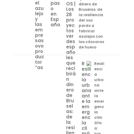
dinero de
Bruselas: de
la resiliencia
del oso
pardo a
fabricar
azulejos con
las cáscaras
de huevo
Resili
enci
a
urba
na
ante
la
emer
genc
ia
clim
átic
a:
por