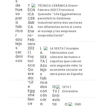
NDP 3 ENG- Life Eggshellence
TÉCNICA CERÁMICA Enero-
75.9 KB
5 de May de 2022
Febrero 2021 | Francisca
Quereda: “Life Eggshellence
NDP 2 ENG- Life Eggshellence
permitirá la Simbiosis
28.4 KB
5 de May de 2022
Industrial entre dos sectores
tan diferentes entre sí como
NDP 1 ENG- Life Eggshellence
el azulejo y las empresas
82.0 KB
5 de May de 2022
ovoproductoras”
LA SEXTA | Azulejos
fabricados con
cáscara de huevo o
zapatos que cobran
una segunda vida: la
economía circular se
abre paso en España
13TV |
Entrevista
OND