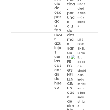
unas
ciud
ades
más
sana
s
LIFE
EGG
SHEL
LENC
E: un
caso
de
simbi
osis
indu
strial
entr
e las
indu
stria
s