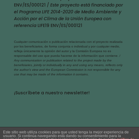
ENV/ES/000121 /
Este proyecto está financiado por
el Programa LIFE 2014-2020 de Medio Ambiente y
Acción por el Clima de la Unión Europea con
referencia
LIFE19 ENV/ES/000121
Cualquier comunicación o publicación relacionada con el proyecto realizada
por los beneficiarios, de forma conjunta o individual y por cualquier medio,
refleja únicamente la opinión del autor y la Comisión Europea no es
responsable del uso que pueda hacerse de la información que contiene. /
Any communication or publication related to the project made by the
beneficiaries, jointly or individually in any and using any means, reflects only
the author’s view and the European Commission is not responsible for any
use that may be made of the information it contains
.
¡Suscríbete a nuestro newsletter!
Este sitio web utiliza cookies para que usted tenga la mejor experiencia de
usuario. Si continúa navegando está dando su consentimiento para la
Aviso legal
|
Política de privacidad
|
Política de