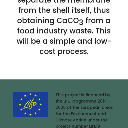
from the shell itself, thus
obtaining CaCO
from a
3
food industry waste. This
will be a simple and low-
cost process.
This project is financed by
the LIFE Programme 2014-
2020 of the European Union
for the Environment and
Climate Action under the
project number LIFE19