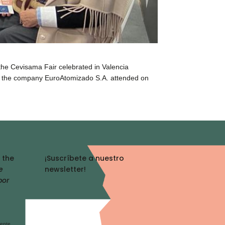
the Cevisama Fair celebrated in Valencia
and the company EuroAtomizado S.A. attended on
 the
¡Suscríbete a nuestro
e
newsletter!
por
mente