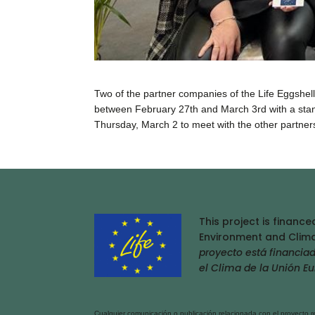
Two of the partner companies of the Life Eggshel
between February 27th and March 3rd with a stand
Thursday, March 2 to meet with the other partners
This project is financ
Environment and Clima
proyecto está financia
el Clima de la Unión E
Cualquier comunicación o publicación relacionada con el proyecto rea