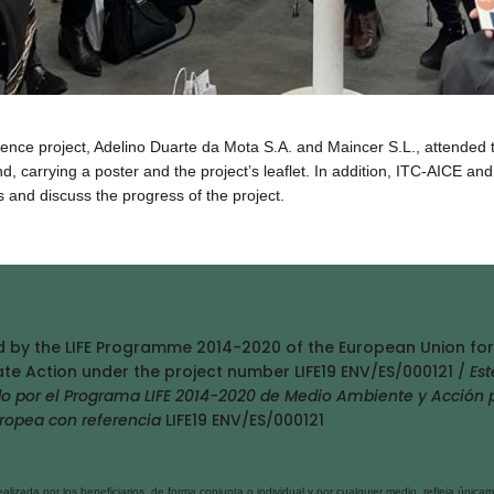
lence project, Adelino Duarte da Mota S.A. and Maincer S.L., attended 
, carrying a poster and the project’s leaflet. In addition, ITC-AICE 
 and discuss the progress of the project.
ed by the LIFE Programme 2014-2020 of the European Union for
te Action under the project number LIFE19 ENV/ES/000121 /
Est
do por el Programa LIFE 2014-2020 de Medio Ambiente y Acción 
uropea con referencia
LIFE19 ENV/ES/000121
lizada por los beneficiarios, de forma conjunta o individual y por cualquier medio, refleja única