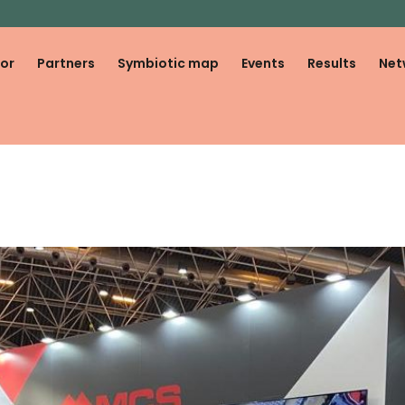
or
Partners
Symbiotic map
Events
Results
Net